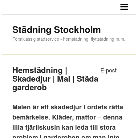
HEM
PRISLISTA
Städning Stockholm
TJÄNSTER
Förstklassig städservice - hemstädning, flyttstädning m.m.
INFORMATION OM STÄDNING
OM OSS
Hemstädning |
E-post:
BOKA STÄDNING
Skadedjur | Mal | Städa
garderob
Malen är ett skadedjur i ordets rätta
bemärkelse. Kläder, mattor – denna
lilla fjärilskusin kan leda till stora
problem i garderoben om man inte